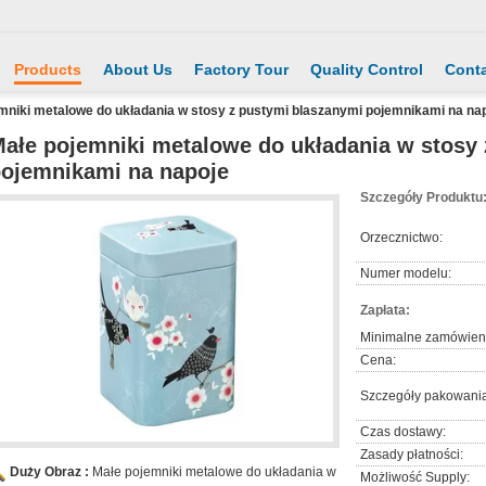
Products
About Us
Factory Tour
Quality Control
Conta
mniki metalowe do układania w stosy z pustymi blaszanymi pojemnikami na na
ałe pojemniki metalowe do układania w stosy
ojemnikami na napoje
Szczegóły Produktu
Orzecznictwo:
Numer modelu:
Zapłata:
Minimalne zamówien
Cena:
Szczegóły pakowania
Czas dostawy:
Zasady płatności:
Duży Obraz :
Małe pojemniki metalowe do układania w
Możliwość Supply: