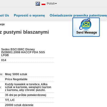
Polish
ct Us
Poprosić o wycenę
Oświadczenie prawnika patentowe
poje
 z pustymi blaszanymi
:
Sedex BSCI BRC Disney
ISO9001:2008 HACCP FDA SGS
LFGB
014
ie:
Moq: 5000 sztuk
Price Negotiable
Każdy kawałek w torebce, kilka
:
sztuk w kartonie, wewnątrz karton
z kartonu, aby chronić puszki.
35 dni po próbie potwierdzonej
T/T, L/C
20000 sztuk dziennie