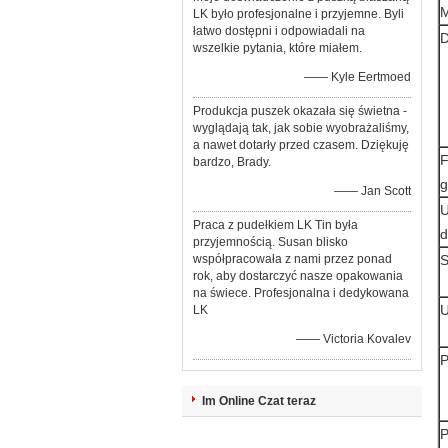
M
LK było profesjonalne i przyjemne. Byli
łatwo dostępni i odpowiadali na
D
wszelkie pytania, które miałem.
—— Kyle Eertmoed
Produkcja puszek okazała się świetna -
wyglądają tak, jak sobie wyobrażaliśmy,
a nawet dotarły przed czasem. Dziękuję
F
bardzo, Brady.
g
—— Jan Scott
U
Praca z pudełkiem LK Tin była
d
przyjemnością. Susan blisko
współpracowała z nami przez ponad
S
rok, aby dostarczyć nasze opakowania
na świece. Profesjonalna i dedykowana
U
LK
—— Victoria Kovalev
P
Im Online Czat teraz
P