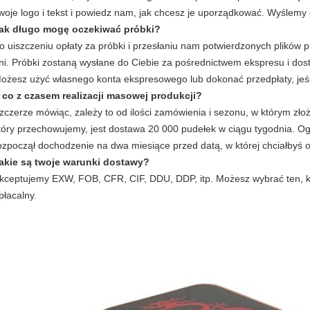
woje logo i tekst i powiedz nam, jak chcesz je uporządkować.
Wyślemy c
ak długo mogę oczekiwać próbki?
o uiszczeniu opłaty za próbki i przesłaniu nam potwierdzonych plików 
ni.
Próbki zostaną wysłane do Ciebie za pośrednictwem ekspresu i dost
ożesz użyć własnego konta ekspresowego lub dokonać przedpłaty, jeśl
 co z czasem realizacji masowej produkcji?
zczerze mówiąc, zależy to od ilości zamówienia i sezonu, w którym zło
tóry przechowujemy, jest dostawa 20 000 pudełek w ciągu tygodnia.
Og
ozpoczął dochodzenie na dwa miesiące przed datą, w której chciałbyś 
akie są twoje warunki dostawy?
kceptujemy EXW, FOB, CFR, CIF, DDU, DDP, itp. Możesz wybrać ten, któ
płacalny.