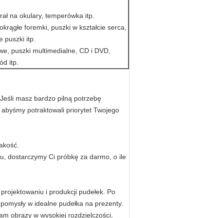
erał na okulary, temperówka itp.
okrągłe foremki, puszki w kształcie serca,
 puszki itp.
owe, puszki multimedialne, CD i DVD,
ód itp.
Jeśli masz bardzo pilną potrzebę
abyśmy potraktowali priorytet Twojego
akość.
eru, dostarczymy Ci próbkę za darmo, o ile
rojektowaniu i produkcji pudełek.
Po
pomysły w idealne pudełka na prezenty.
nam obrazy w wysokiej rozdzielczości,