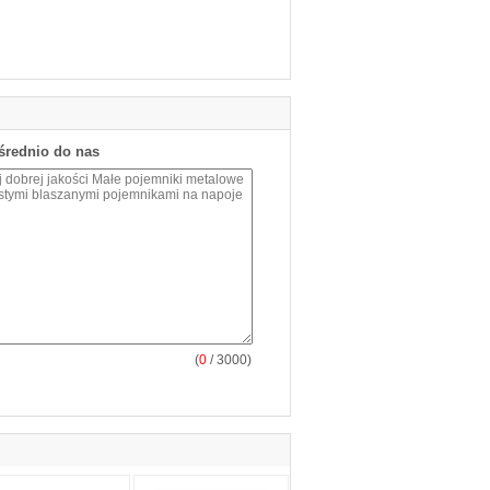
średnio do nas
(
0
/ 3000)