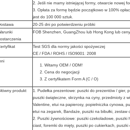
2. Jeśli nie mamy istniejącej formy, otwarcie nowej f
3. Opłata za formę będzie początkowo w 100% opła
jest do 100 000 sztuk.
ostawa
20-25 dni po potwierdzeniu próbki
arunki
FOB Shenzhen, GuangZhou lub Hong Kong lub ceny
ostarczenia
ertyfikat
Test SGS dla normy jakości spożywczej
CE / FDA / ROHS / ISO9001: 2008
nni
Witamy OEM / ODM!
Cena do negocjacji
Z certyfikatem Form A (C / O)
łówny produkt
1. Pudełka prezentowe: puszki do prezentów / gier, 
puszki świąteczne, skrzynka na cyny, przedmioty z w
Valentine, etui na papierosy, popielniczka cynowa, p
etui na zegarek, Bandaże, puszki na bibułki, zestaw 
2. Puszki żywnościowe: puszki czekoladowe, puszki h
ciast, foremki do mięty, puszki po cukierkach, puszki