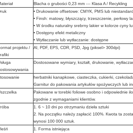
ateriał
Blacha o grubości 0,23 mm --- Klasa A / Recykling
ruk
• Drukowanie offsetowe: CMYK, PMS lub niestandard
• Finsh: matowy, błyszczący, trzeszczenie, perłowy lak
• W środku naturalny srebrny lakier w kolorze cyny lu
• Dostępny efekt metaliczny
• Wytłaczanie lub wytłaczanie: dostępne
ormat projektu /
AI, PDF, EPS, CDR, PSD, Jpg (piksel> 300dpi)
rafiki
sługa
Dostosowane wymiary, kształt, drukowanie, wytłaczan
ostosowywania
tosowanie
herbatniki kanapkowe, ciasteczka, cukierki, czekola
Garnitur do pakowania artykułów spożywczych lub 
szczelka
Pakowane w torebki foliowe osobno i odpowiednie il
zgodnie z wymaganiami klientów.
róba
1. 6 ~ 10 dni po otrzymaniu dzieła sztuki
2. Na początku należy zapłacić 100%.
Kwota ta zost
wynosi 100 000 sztuk.
leśń
1. Forma istniejąca