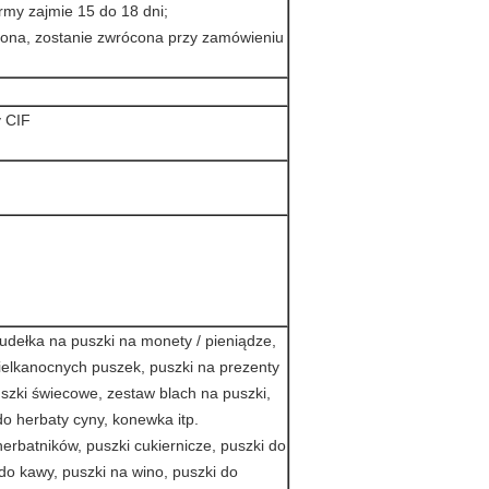
ormy zajmie 15 do 18 dni;
cona, zostanie zwrócona przy zamówieniu
 CIF
pudełka na puszki na monety / pieniądze,
ielkanocnych puszek, puszki na prezenty
uszki świecowe, zestaw blach na puszki,
do herbaty cyny, konewka itp.
erbatników, puszki cukiernicze, puszki do
 do kawy, puszki na wino, puszki do