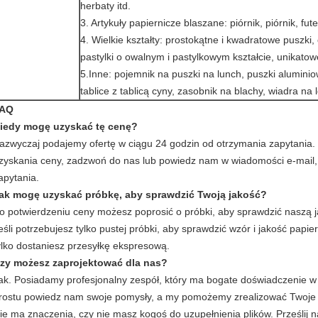
herbaty itd.
3. Artykuły papiernicze blaszane: piórnik, piórnik, fut
4. Wielkie kształty: prostokątne i kwadratowe puszki, 
pastylki o owalnym i pastylkowym kształcie, unikatowe
5.Inne: pojemnik na puszki na lunch, puszki alumini
tablice z tablicą cyny, zasobnik na blachy, wiadra na l
AQ
iedy mogę uzyskać tę cenę?
azwyczaj podajemy ofertę w ciągu 24 godzin od otrzymania zapytania.
zyskania ceny, zadzwoń do nas lub powiedz nam w wiadomości e-mail, 
apytania.
ak mogę uzyskać próbkę, aby sprawdzić Twoją jakość?
o potwierdzeniu ceny możesz poprosić o próbki, aby sprawdzić naszą j
eśli potrzebujesz tylko pustej próbki, aby sprawdzić wzór i jakość papi
ylko dostaniesz przesyłkę ekspresową.
zy możesz zaprojektować dla nas?
ak.
Posiadamy profesjonalny zespół, który ma bogate doświadczenie w p
rostu powiedz nam swoje pomysły, a my pomożemy zrealizować Twoje 
ie ma znaczenia, czy nie masz kogoś do uzupełnienia plików.
Prześlij 