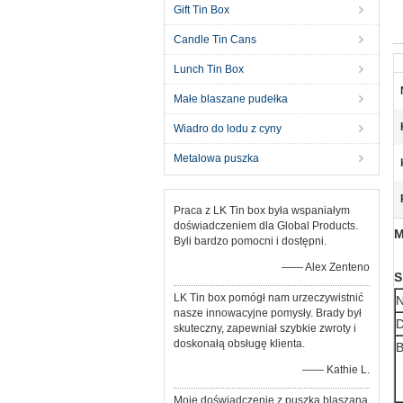
Gift Tin Box
Candle Tin Cans
Lunch Tin Box
Małe blaszane pudełka
Wiadro do lodu z cyny
Metalowa puszka
Praca z LK Tin box była wspaniałym
doświadczeniem dla Global Products.
M
Byli bardzo pomocni i dostępni.
—— Alex Zenteno
S
LK Tin box pomógł nam urzeczywistnić
nasze innowacyjne pomysły. Brady był
D
skuteczny, zapewniał szybkie zwroty i
doskonałą obsługę klienta.
—— Kathie L.
Moje doświadczenie z puszką blaszaną