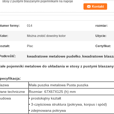
stosy z pustymi blaszanymi pojemnikami na napoje
Kontakt
Numer formy:
014
rozmiar:
Kolor:
Można zrobić dowolny kolor
Użycie:
kształt:
Plac
Certyfikat:
kwadratowe metalowe pudełko
kwadratowe blasz
Podkreślić:
,
ałe pojemniki metalowe do układania w stosy z pustymi blaszan
pecyfikacja:
Nazwa
Mała puszka metalowa Pusta puszka
ane techniczne
Rozmiar: 67X67X125 (h) mm
Budowa
• prostokątny kształt
• 3-częściowa struktura (pokrywa, korpus i spód)
• zdejmowana pokrywa