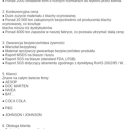
● Ponad 2000 zestawów form o różnych rozmiarach do wyboru przez klienta.
2. Konkurencyjna cena
● Duże zużycie materiału z blachy ocynowanej.
● Ponad 20 000 ton zakupionych bezpośrednio od producenta blachy
ocynowanej, co kosztuje
blacha niższa niż dystrybutorów.
● Ponad 4000 ton zapasów w naszej fabryce, co pozwala utrzymać stałą cenę.
3. Gwarancja bezpieczeństwa żywności
● Warsztat bezpyłowy.
● Materiał spożywczy gwarantuje bezpieczeństwo produktu
● Raport MSDS na blasze i tuszu
● Raport SGS na blasze (standard FDA, LFGB)
● Raport SGS dotyczący atramentu zgodnego z dyrektywą RoHS 2002/95 / WE
● Raport SGS dotyczący próbki produkcji masowej
● Zdać audyt GSV
5. Klienci
Znane na całym świecie firmy:
● AESOP
● DOC MARTEN
● NIVEA
● BAT
● Chivas
● COCA COLA
● P&G
● JOHNSON i JOHNSON
6. Obsługa klienta