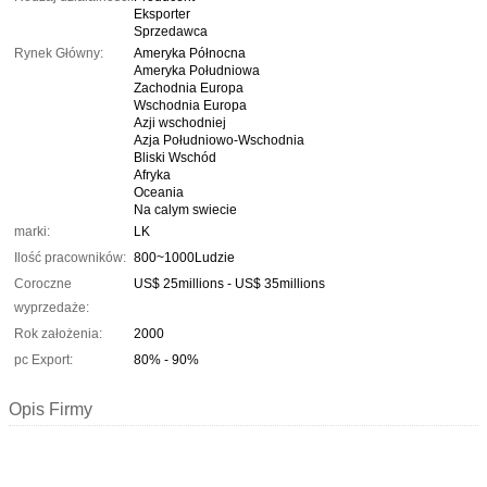
Eksporter
Sprzedawca
Rynek Główny:
Ameryka Północna
Ameryka Południowa
Zachodnia Europa
Wschodnia Europa
Azji wschodniej
Azja Południowo-Wschodnia
Bliski Wschód
Afryka
Oceania
Na calym swiecie
marki:
LK
Ilość pracowników:
800~1000Ludzie
Coroczne
US$ 25millions - US$ 35millions
wyprzedaże:
Rok założenia:
2000
pc Export:
80% - 90%
Opis Firmy