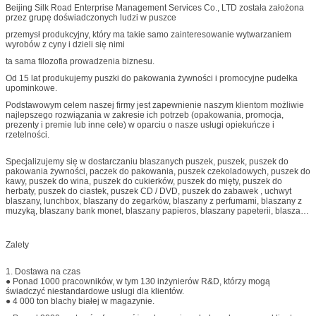
Beijing Silk Road Enterprise Management Services Co., LTD została założona
przez grupę doświadczonych ludzi w puszce
przemysł produkcyjny, który ma takie samo zainteresowanie wytwarzaniem
wyrobów z cyny i dzieli się nimi
ta sama filozofia prowadzenia biznesu.
Od 15 lat produkujemy puszki do pakowania żywności i promocyjne pudełka
upominkowe.
Podstawowym celem naszej firmy jest zapewnienie naszym klientom możliwie
najlepszego rozwiązania w zakresie ich potrzeb (opakowania, promocja,
prezenty i premie lub inne cele) w oparciu o nasze usługi opiekuńcze i
rzetelności.
Specjalizujemy się w dostarczaniu blaszanych puszek, puszek, puszek do
pakowania żywności, paczek do pakowania, puszek czekoladowych, puszek do
kawy, puszek do wina, puszek do cukierków, puszek do mięty, puszek do
herbaty, puszek do ciastek, puszek CD / DVD, puszek do zabawek , uchwyt
blaszany, lunchbox, blaszany do zegarków, blaszany z perfumami, blaszany z
muzyką, blaszany bank monet, blaszany papieros, blaszany papeterii, blaszany
piórnik, okrągły blaszany boks, prostokątny blaszany boks, pudełko od
nienormalności, nieregularna blaszka, w kształcie serca pudełko, blaszana
taca, blaszane wiadro, metalowe wiadro, podstawka, blacha reklamowa,
Zalety
metalowe odznaki itp.
1. Dostawa na czas
● Ponad 1000 pracowników, w tym 130 inżynierów R&D, którzy mogą
świadczyć niestandardowe usługi dla klientów.
● 4 000 ton blachy białej w magazynie.